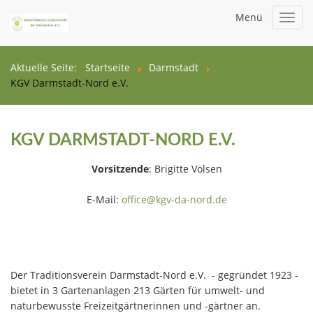
Menü
Toggl
navig
Aktuelle Seite:
Startseite
Darmstadt
KGV Darmstadt-Nord e.V.
KGV DARMSTADT-NORD E.V.
Vorsitzende
: Brigitte Völsen
E-Mail:
office@kgv-da-nord.de
Der Traditionsverein Darmstadt-Nord e.V. - gegründet 1923 -
bietet in 3 Gartenanlagen 213 Gärten für umwelt- und
naturbewusste Freizeitgärtnerinnen und -gärtner an.