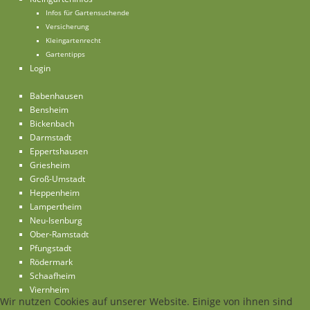
Infos für Gartensuchende
Versicherung
Kleingartenrecht
Gartentipps
Login
Babenhausen
Bensheim
Bickenbach
Darmstadt
Eppertshausen
Griesheim
Groß-Umstadt
Heppenheim
Lampertheim
Neu-Isenburg
Ober-Ramstadt
Pfungstadt
Rödermark
Schaafheim
Viernheim
Wir nutzen Cookies auf unserer Website. Einige von ihnen sind