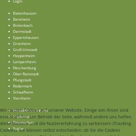
Login
Babenhausen
Bensheim
Bickenbach
Darmstadt
Eppertshausen
Griesheim
Groß-Umstadt
Heppenheim
Lampertheim
Neu-Isenburg
Ober-Ramstadt
Pfungstadt
Rödermark
Schaafheim
Viernheim
Wir nutzen Cookies auf unserer Website. Einige von ihnen sind
Kontaktieren Sie uns
essenziell für den Betrieb der Seite, während andere uns helfen,
Impressum
Datenschutz
diese Website und die Nutzererfahrung zu verbessern (Tracking
Suche
Cookies). Sie können selbst entscheiden, ob Sie die Cookies