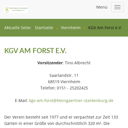
Menü
Toggl
navig
Aktuelle Seite:
Startseite
Viernheim
KGV Am Forst e.V.
KGV AM FORST E.V.
Vorsitzender
: Tino Albrecht
Saarlandstr. 11
68519 Viernheim
Telefon: 0151 - 25202425
E-Mail:
kgv-am-forst@kleingaertner-starkenburg.de
Der Verein besteht seit 1977 und er verpachtet zur Zeit 133
Gärten in einer Größe von durchschnittlich 320 m². Die